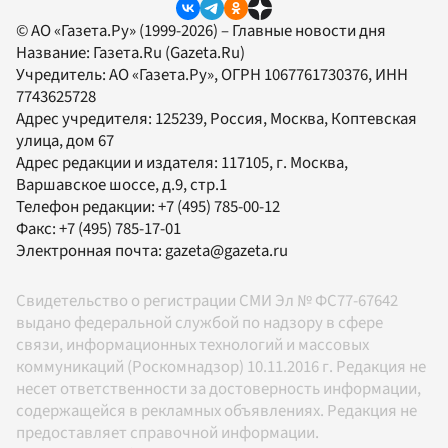
© АО «Газета.Ру» (1999-2026) – Главные новости дня
Название:
Газета.Ru
(Gazeta.Ru)
Учредитель:
АО «Газета.Ру»
, ОГРН 1067761730376, ИНН
7743625728
Адрес учредителя: 125239, Россия, Москва, Коптевская
улица, дом 67
Адрес редакции и издателя:
117105
, г.
Москва
,
Варшавское шоссе, д.9, стр.1
Телефон редакции:
+7 (495) 785-00-12
Факс:
+7 (495) 785-17-01
Электронная почта:
gazeta@gazeta.ru
Свидетельство о регистрации СМИ Эл № ФС77-67642
выдано федеральной службой по надзору в сфере
связи, информационных технологий и массовых
коммуникаций (Роскомнадзор) 10.11.2016 г. Редакция не
несет ответственности за достоверность информации,
содержащейся в рекламных объявлениях. Редакция не
предоставляет справочной информации.