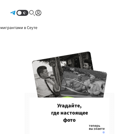
Авторизоваться
 мигрантами в Сеуте
Угадайте,
где настоящее
фото