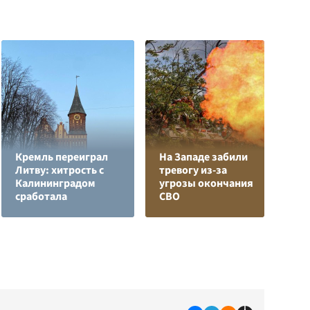
Кремль переиграл
На Западе забили
Л
Литву: хитрость с
тревогу из-за
з
Калининградом
угрозы окончания
в
сработала
СВО
р