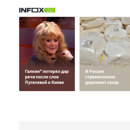
Галкин* потерял дар
В России
речи после слов
стремительно
Пугачевой о Киеве
дорожает сахар