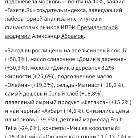
подешевела морковь — почти на 40%, заявил
«Газете.Ru» создатель индекса, заведующий
лабораторией анализа институтов и
финансовых рынков ИПЭИ
Президентской
академии
Александр
Абрамов
.
«За год выросли цены на апельсиновый сок J7
(+58,3%), масло сливочное «Домик в деревне»
(+30,9%), молоко «Домик в деревне» 3,2%
жирности (+25,6%), подсолнечное масло
«Олейна» (+19,3%), сельдь «Матиас» (+18,0%),
самый дешевый белый хлеб (+16,8%),
плавленый сырный продукт «Фетакса» (+15,2%)
и чай черный «Акбар» (+4,6%). Снизились цены
на морковь (-39,6%), детский мармелад Fruit-
Tella (-24,6%), конфеты «Мишка косолапый»
(-15,3%), яйца «Окские» категории С1 (-13,7%) и