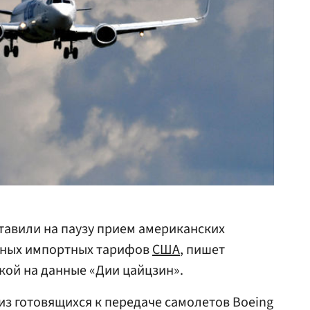
тавили на паузу прием американских
имных импортных тарифов
США
, пишет
кой на данные «Дии цайцзин».
из готовящихся к передаче самолетов Boeing