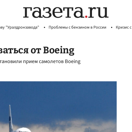
аву "Уралдронзавода"
Проблемы с бензином в России
Кризис с
аться от Boeing
тановили прием самолетов Boeing