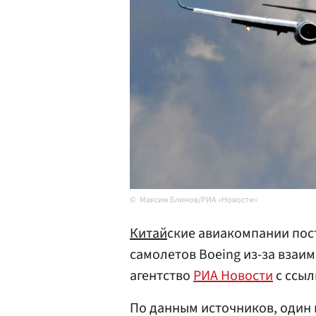
Максим Блинов/РИА «Новости»
Китай
ские авиакомпании пос
самолетов Boeing из-за вза
агентство
РИА Новости
с ссыл
По данным источников, один 