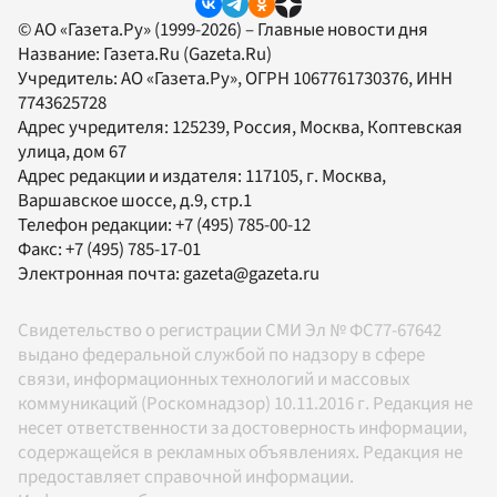
© АО «Газета.Ру» (1999-2026) – Главные новости дня
Название:
Газета.Ru
(Gazeta.Ru)
Учредитель:
АО «Газета.Ру»
, ОГРН 1067761730376, ИНН
7743625728
Адрес учредителя: 125239, Россия, Москва, Коптевская
улица, дом 67
Адрес редакции и издателя:
117105
, г.
Москва
,
Варшавское шоссе, д.9, стр.1
Телефон редакции:
+7 (495) 785-00-12
Факс:
+7 (495) 785-17-01
Электронная почта:
gazeta@gazeta.ru
Свидетельство о регистрации СМИ Эл № ФС77-67642
выдано федеральной службой по надзору в сфере
связи, информационных технологий и массовых
коммуникаций (Роскомнадзор) 10.11.2016 г. Редакция не
несет ответственности за достоверность информации,
содержащейся в рекламных объявлениях. Редакция не
предоставляет справочной информации.