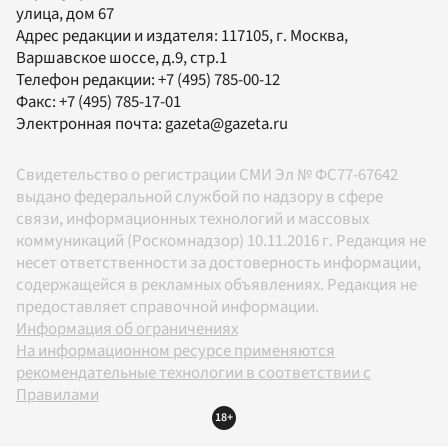
улица, дом 67
Адрес редакции и издателя:
117105
, г.
Москва
,
Варшавское шоссе, д.9, стр.1
Телефон редакции:
+7 (495) 785-00-12
Факс:
+7 (495) 785-17-01
Электронная почта:
gazeta@gazeta.ru
Свидетельство о регистрации СМИ Эл № ФС77-67642
выдано федеральной службой по надзору в сфере
связи, информационных технологий и массовых
коммуникаций (Роскомнадзор) 10.11.2016 г. Редакция не
несет ответственности за достоверность информации,
содержащейся в рекламных объявлениях. Редакция не
предоставляет справочной информации.
Информация об ограничениях
На информационном ресурсе применяются
рекомендательные технологии в соответствии с
Правилами
18+