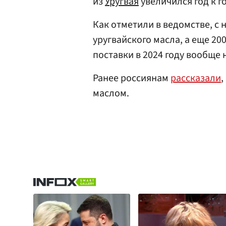
из
Уругвая
увеличился год к г
Как отметили в ведомстве, с 
уругвайского масла, а еще 200
поставки в 2024 году вообще 
Ранее россиянам
рассказали
,
маслом.