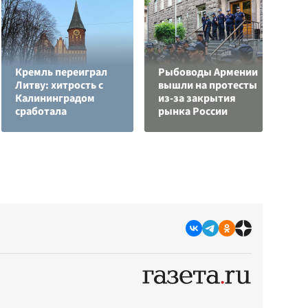
Кремль переиграл
Рыбоводы Армении
Литву: хитрость с
вышли на протесты
С
Калининградом
из-за закрытия
а
сработала
рынка России
с