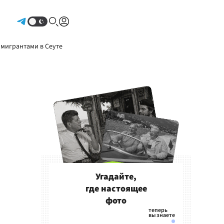
Авторизоваться
 мигрантами в Сеуте
Угадайте,
где настоящее
фото