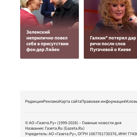
Зеленский
неприлично повел
Галкин* потерял дар
cебя в присутствии
речи после слов
фон дер Ляйен
Пугачевой о Киеве
Редакция
Реклама
Карта сайта
Правовая информация
Услов
© АО «Газета.Ру» (1999-2026) – Главные новости дня
Название:
Газета.Ru
(Gazeta.Ru)
Учредитель:
АО «Газета.Ру»
, ОГРН 1067761730376, ИНН 7743