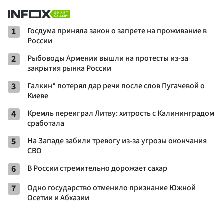
1
Госдума приняла закон о запрете на проживание в
России
2
Рыбоводы Армении вышли на протесты из-за
закрытия рынка России
3
Галкин* потерял дар речи после слов Пугачевой о
Киеве
4
Кремль переиграл Литву: хитрость с Калининградом
сработала
5
На Западе забили тревогу из-за угрозы окончания
СВО
6
В России стремительно дорожает сахар
7
Одно государство отменило признание Южной
Осетии и Абхазии