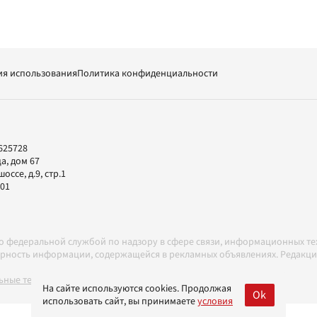
ия использования
Политика конфиденциальности
625728
а, дом 67
ссе, д.9, стр.1
-01
но федеральной службой по надзору в сфере связи, информационных т
товерность информации, содержащейся в рекламных объявлениях. Редак
ные технологии в соответствии с Правилами
На сайте используются cookies. Продолжая
Ok
использовать сайт, вы принимаете
условия