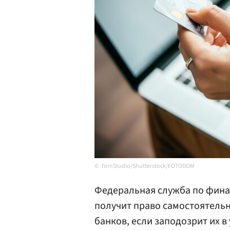
fornStudio/Shutterstock/FOTODOM
Федеральная служба по фина
получит право самостоятель
банков, если заподозрит их в