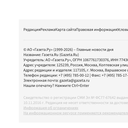
Редакция
Реклама
Карта сайта
Правовая информация
Услов
© АО «Газета.Ру» (1999-2026) – Главные новости дня
Название:
Газета.Ru
(Gazeta.Ru)
Учредитель:
АО «Газета.Ру»
, ОГРН 1067761730376, ИНН 7743
Адрес учредителя: 125239, Россия, Москва, Коптевская улиц
Адрес редакции и издателя:
117105
, г.
Москва
,
Варшавское шо
Телефон редакции:
+7 (495) 785-00-12
| Факс:
+7 (495) 785-17
Электронная почта:
gazeta@gazeta.ru
Нашли опечатку? Нажмите Ctrl+Enter
Свидетельство о регистрации СМИ Эл № ФС77-67642 выда
10.11.2016 г. Редакция не несет ответственности за дос
Информация об ограничениях
На информационном ресурсе применяются рекомендатель