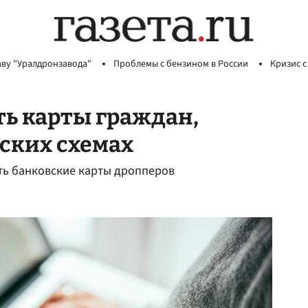
аву "Уралдронзавода"
Проблемы с бензином в России
Кризис с
ть карты граждан,
ских схемах
ть банковские карты дропперов