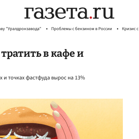
аву "Уралдронзавода"
Проблемы с бензином в России
Кризис с
тратить в кафе и
ах и точках фастфуда вырос на 13%