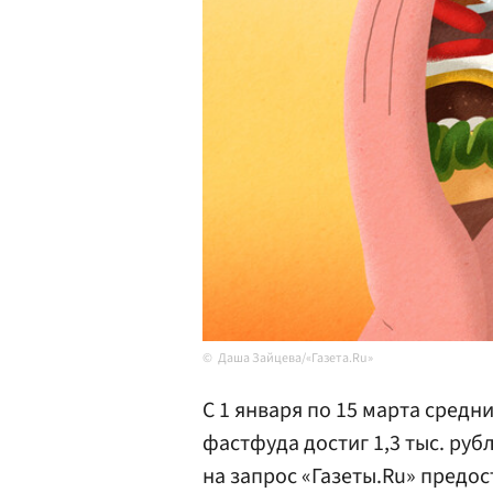
Даша Зайцева/«Газета.Ru»
С 1 января по 15 марта средни
фастфуда достиг 1,3 тыс. рубл
на запрос «Газеты.Ru» предос