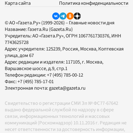
Карта сайта
Политика конфиденциальности
© АО «Газета.Ру» (1999-2026) – Главные новости дня
Название:
Газета.Ru
(Gazeta.Ru)
Учредитель:
АО «Газета.Ру»
, ОГРН 1067761730376, ИНН
7743625728
Адрес учредителя: 125239, Россия, Москва, Коптевская
улица, дом 67
Адрес редакции и издателя:
117105
, г.
Москва
,
Варшавское шоссе, д.9, стр.1
Телефон редакции:
+7 (495) 785-00-12
Факс:
+7 (495) 785-17-01
Электронная почта:
gazeta@gazeta.ru
Свидетельство о регистрации СМИ Эл № ФС77-67642
выдано федеральной службой по надзору в сфере
связи, информационных технологий и массовых
коммуникаций (Роскомнадзор) 10.11.2016 г. Редакция не
несет ответственности за достоверность информации,