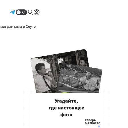
Авторизоваться
 мигрантами в Сеуте
Угадайте,
где настоящее
фото