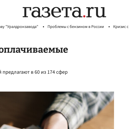
аву "Уралдронзавода"
Проблемы с бензином в России
Кризис с
ооплачиваемые
й предлагают в 60 из 174 сфер