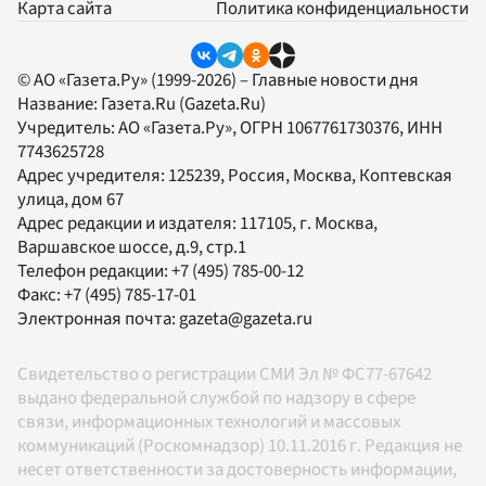
Карта сайта
Политика конфиденциальности
© АО «Газета.Ру» (1999-2026) – Главные новости дня
Название:
Газета.Ru
(Gazeta.Ru)
Учредитель:
АО «Газета.Ру»
, ОГРН 1067761730376, ИНН
7743625728
Адрес учредителя: 125239, Россия, Москва, Коптевская
улица, дом 67
Адрес редакции и издателя:
117105
, г.
Москва
,
Варшавское шоссе, д.9, стр.1
Телефон редакции:
+7 (495) 785-00-12
Факс:
+7 (495) 785-17-01
Электронная почта:
gazeta@gazeta.ru
Свидетельство о регистрации СМИ Эл № ФС77-67642
выдано федеральной службой по надзору в сфере
связи, информационных технологий и массовых
коммуникаций (Роскомнадзор) 10.11.2016 г. Редакция не
несет ответственности за достоверность информации,