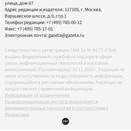
улица, дом 67
Адрес редакции и издателя:
117105
, г.
Москва
,
Варшавское шоссе, д.9, стр.1
Телефон редакции:
+7 (495) 785-00-12
Факс:
+7 (495) 785-17-01
Электронная почта:
gazeta@gazeta.ru
Свидетельство о регистрации СМИ Эл № ФС77-67642
выдано федеральной службой по надзору в сфере
связи, информационных технологий и массовых
коммуникаций (Роскомнадзор) 10.11.2016 г. Редакция не
несет ответственности за достоверность информации,
содержащейся в рекламных объявлениях. Редакция не
предоставляет справочной информации.
Информация об ограничениях
На информационном ресурсе применяются
рекомендательные технологии в соответствии с
Правилами
18+