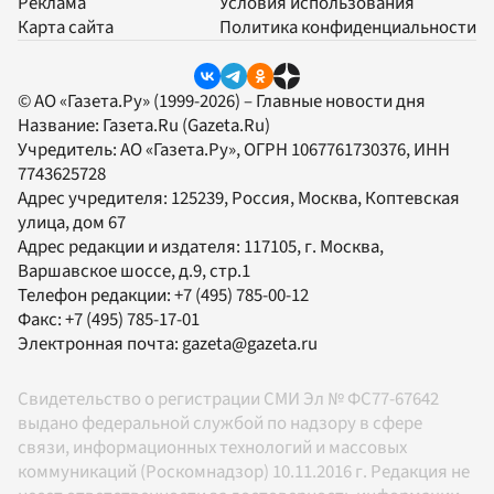
Реклама
Условия использования
Карта сайта
Политика конфиденциальности
© АО «Газета.Ру» (1999-2026) – Главные новости дня
Название:
Газета.Ru
(Gazeta.Ru)
Учредитель:
АО «Газета.Ру»
, ОГРН 1067761730376, ИНН
7743625728
Адрес учредителя: 125239, Россия, Москва, Коптевская
улица, дом 67
Адрес редакции и издателя:
117105
, г.
Москва
,
Варшавское шоссе, д.9, стр.1
Телефон редакции:
+7 (495) 785-00-12
Факс:
+7 (495) 785-17-01
Электронная почта:
gazeta@gazeta.ru
Свидетельство о регистрации СМИ Эл № ФС77-67642
выдано федеральной службой по надзору в сфере
связи, информационных технологий и массовых
коммуникаций (Роскомнадзор) 10.11.2016 г. Редакция не