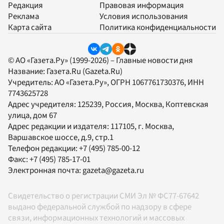
Редакция
Правовая информация
Реклама
Условия использования
Карта сайта
Политика конфиденциальности
© АО «Газета.Ру» (1999-2026) – Главные новости дня
Название:
Газета.Ru
(Gazeta.Ru)
Учредитель:
АО «Газета.Ру»
, ОГРН 1067761730376, ИНН
7743625728
Адрес учредителя: 125239, Россия, Москва, Коптевская
улица, дом 67
Адрес редакции и издателя:
117105
, г.
Москва
,
Варшавское шоссе, д.9, стр.1
Телефон редакции:
+7 (495) 785-00-12
Факс:
+7 (495) 785-17-01
Электронная почта:
gazeta@gazeta.ru
Свидетельство о регистрации СМИ Эл № ФС77-67642
выдано федеральной службой по надзору в сфере
связи, информационных технологий и массовых