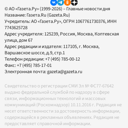
© АО «Газета.Ру» (1999-2026) – Главные новости дня
Название:
Газета.Ru
(Gazeta.Ru)
Учредитель:
АО «Газета.Ру»
, ОГРН 1067761730376, ИНН
7743625728
Адрес учредителя: 125239, Россия, Москва, Коптевская
улица, дом 67
Адрес редакции и издателя:
117105
, г.
Москва
,
Варшавское шоссе, д.9, стр.1
Телефон редакции:
+7 (495) 785-00-12
Факс:
+7 (495) 785-17-01
Электронная почта:
gazeta@gazeta.ru
Свидетельство о регистрации СМИ Эл № ФС77-67642
выдано федеральной службой по надзору в сфере
связи, информационных технологий и массовых
коммуникаций (Роскомнадзор) 10.11.2016 г. Редакция не
несет ответственности за достоверность информации,
содержащейся в рекламных объявлениях. Редакция не
предоставляет справочной информации.