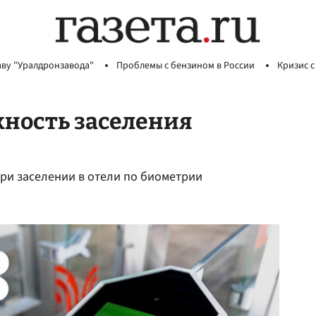
аву "Уралдронзавода"
Проблемы с бензином в России
Кризис с
жность заселения
при заселении в отели по биометрии