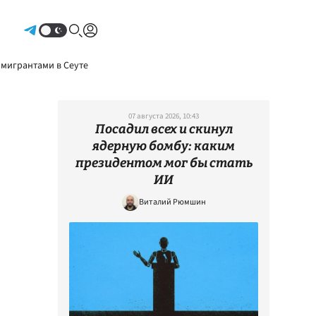
Авторизоваться
 мигрантами в Сеуте
07 августа 2026, 10:43
Посадил всех и скинул
ядерную бомбу: каким
президентом мог бы стать
ИИ
Виталий Рюмшин