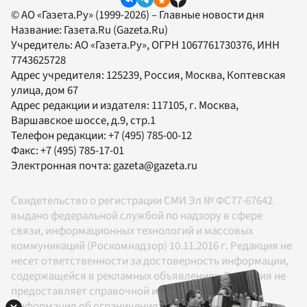
© АО «Газета.Ру» (1999-2026) – Главные новости дня
Название:
Газета.Ru
(Gazeta.Ru)
Учредитель:
АО «Газета.Ру»
, ОГРН 1067761730376, ИНН
7743625728
Адрес учредителя: 125239, Россия, Москва, Коптевская
улица, дом 67
Адрес редакции и издателя:
117105
, г.
Москва
,
Варшавское шоссе, д.9, стр.1
Телефон редакции:
+7 (495) 785-00-12
Факс:
+7 (495) 785-17-01
Электронная почта:
gazeta@gazeta.ru
Свидетельство о регистрации СМИ Эл № ФС77-67642
выдано федеральной службой по надзору в сфере
связи, информационных технологий и массовых
коммуникаций (Роскомнадзор) 10.11.2016 г. Редакция не
несет ответственности за достоверность информации,
содержащейся в рекламных объявлениях. Редакция не
предоставляет справочной информации.
Информация об ограничениях