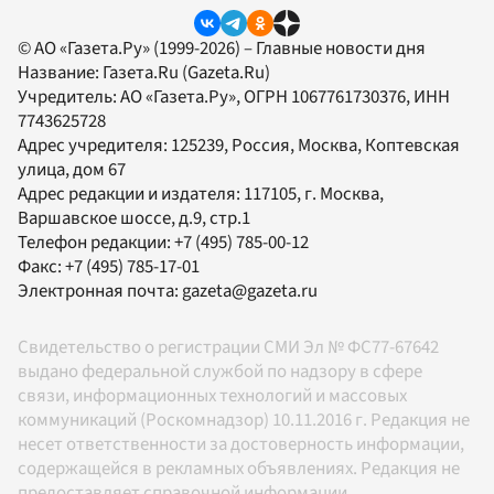
© АО «Газета.Ру» (1999-2026) – Главные новости дня
Название:
Газета.Ru
(Gazeta.Ru)
Учредитель:
АО «Газета.Ру»
, ОГРН 1067761730376, ИНН
7743625728
Адрес учредителя: 125239, Россия, Москва, Коптевская
улица, дом 67
Адрес редакции и издателя:
117105
, г.
Москва
,
Варшавское шоссе, д.9, стр.1
Телефон редакции:
+7 (495) 785-00-12
Факс:
+7 (495) 785-17-01
Электронная почта:
gazeta@gazeta.ru
Свидетельство о регистрации СМИ Эл № ФС77-67642
выдано федеральной службой по надзору в сфере
связи, информационных технологий и массовых
коммуникаций (Роскомнадзор) 10.11.2016 г. Редакция не
несет ответственности за достоверность информации,
содержащейся в рекламных объявлениях. Редакция не
предоставляет справочной информации.