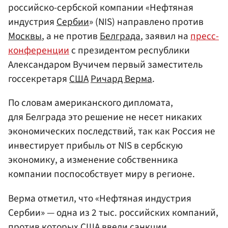
российско-сербской компании «Нефтяная
индустрия
Сербии
» (NIS) направлено против
Москвы
, а не против
Белграда
, заявил на
пресс-
конференции
с президентом республики
Александаром Вучичем первый заместитель
госсекретаря
США
Ричард Верма
.
По словам американского дипломата,
для Белграда это решение не несет никаких
экономических последствий, так как Россия не
инвестирует прибыль от NIS в сербскую
экономику, а изменение собственника
компании поспособствует миру в регионе.
Верма отметил, что «Нефтяная индустрия
Сербии» — одна из 2 тыс. российских компаний,
против которых США ввели санкции.