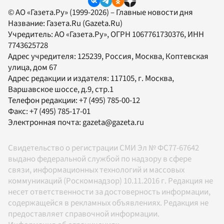
© АО «Газета.Ру» (1999-2026) – Главные новости дня
Название:
Газета.Ru
(Gazeta.Ru)
Учредитель:
АО «Газета.Ру»
, ОГРН 1067761730376, ИНН
7743625728
Адрес учредителя: 125239, Россия, Москва, Коптевская
улица, дом 67
Адрес редакции и издателя:
117105
, г.
Москва
,
Варшавское шоссе, д.9, стр.1
Телефон редакции:
+7 (495) 785-00-12
Факс:
+7 (495) 785-17-01
Электронная почта:
gazeta@gazeta.ru
Свидетельство о регистрации СМИ Эл № ФС77-67642
выдано федеральной службой по надзору в сфере
связи, информационных технологий и массовых
коммуникаций (Роскомнадзор) 10.11.2016 г. Редакция не
несет ответственности за достоверность информации,
содержащейся в рекламных объявлениях. Редакция не
предоставляет справочной информации.