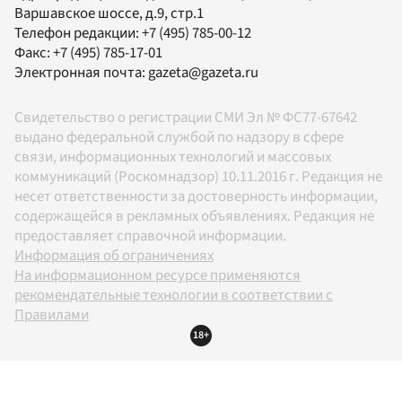
Варшавское шоссе, д.9, стр.1
Телефон редакции:
+7 (495) 785-00-12
Факс:
+7 (495) 785-17-01
Электронная почта:
gazeta@gazeta.ru
Свидетельство о регистрации СМИ Эл № ФС77-67642
выдано федеральной службой по надзору в сфере
связи, информационных технологий и массовых
коммуникаций (Роскомнадзор) 10.11.2016 г. Редакция не
несет ответственности за достоверность информации,
содержащейся в рекламных объявлениях. Редакция не
предоставляет справочной информации.
Информация об ограничениях
На информационном ресурсе применяются
рекомендательные технологии в соответствии с
Правилами
18+