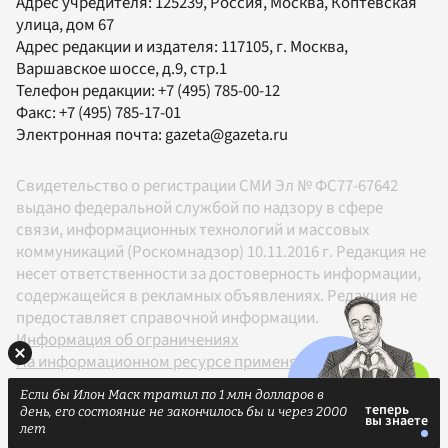
Адрес учредителя: 125239, Россия, Москва, Коптевская
улица, дом 67
Адрес редакции и издателя:
117105
, г.
Москва
,
Варшавское шоссе, д.9, стр.1
Телефон редакции:
+7 (495) 785-00-12
Факс:
+7 (495) 785-17-01
Электронная почта:
gazeta@gazeta.ru
Свидетельство о регистрации СМИ Эл № ФС77-67642
выдано федеральной службой по надзору в сфере
связи, информационных технологий и массовых
коммуникаций (Роскомнадзор) 10.11.2016 г. Редакция не
несет ответственности за достоверность информации,
содержащейся в рекламных объявлениях. Редакция не
предоставляет справочной информации.
Информация об ограничениях
На информационном ресурсе применяются
рекомендательные технологии в соответствии с
Если бы Илон Маск тратил по 1 млн долларов в
Правилами
день, его состояние не закончилось бы и через 2000
18+
лет