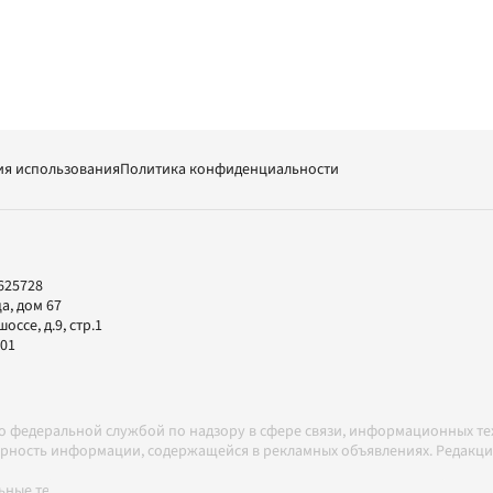
ия использования
Политика конфиденциальности
625728
а, дом 67
ссе, д.9, стр.1
-01
но федеральной службой по надзору в сфере связи, информационных т
товерность информации, содержащейся в рекламных объявлениях. Редак
ные технологии в соответствии с Правилами