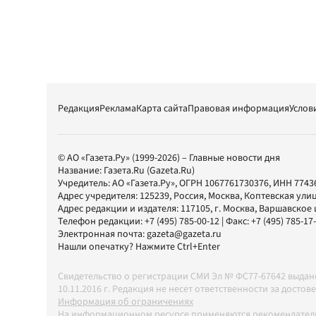
Редакция
Реклама
Карта сайта
Правовая информация
Услов
© АО «Газета.Ру» (1999-2026) – Главные новости дня
Название:
Газета.Ru
(Gazeta.Ru)
Учредитель:
АО «Газета.Ру»
, ОГРН 1067761730376, ИНН 7743
Адрес учредителя: 125239, Россия, Москва, Коптевская улиц
Адрес редакции и издателя:
117105
, г.
Москва
,
Варшавское шо
Телефон редакции:
+7 (495) 785-00-12
| Факс:
+7 (495) 785-17
Электронная почта:
gazeta@gazeta.ru
Нашли опечатку? Нажмите Ctrl+Enter
Свидетельство о регистрации СМИ Эл № ФС77-67642 выда
10.11.2016 г. Редакция не несет ответственности за дос
Информация об ограничениях
На информационном ресурсе применяются рекомендатель