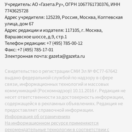
Учредитель:
АО «Газета.Ру»
, ОГРН 1067761730376, ИНН
7743625728
Адрес учредителя: 125239, Россия, Москва, Коптевская
улица, дом 67
Адрес редакции и издателя:
117105
, г.
Москва
,
Варшавское шоссе, д.9, стр.1
Телефон редакции:
+7 (495) 785-00-12
Факс:
+7 (495) 785-17-01
Электронная почта:
gazeta@gazeta.ru
Свидетельство о регистрации СМИ Эл № ФС77-67642
выдано федеральной службой по надзору в сфере
связи, информационных технологий и массовых
коммуникаций (Роскомнадзор) 10.11.2016 г. Редакция не
несет ответственности за достоверность информации,
содержащейся в рекламных объявлениях. Редакция не
предоставляет справочной информации.
Информация об ограничениях
На информационном ресурсе применяются
рекомендательные технологии в соответствии с