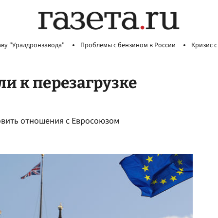
аву "Уралдронзавода"
Проблемы с бензином в России
Кризис с
ли к перезагрузке
овить отношения с Евросоюзом