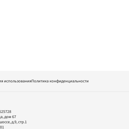
ия использования
Политика конфиденциальности
625728
а, дом 67
ссе, д.9, стр.1
-01