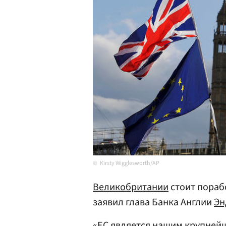
Kirsty Wigglesworth/AP
Великобритании
стоит пораб
заявил глава Банка Англии
Эн
«ЕС является нашим крупней