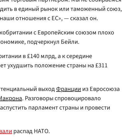
ходить в единый рынок или таможенный союз,
наши отношения с ЕС», — сказал он.
кобритании с Европейским союзом плохо
кономике, подчеркнул Бейли.
итании в £140 млрд, а к середине
ет ухудшить положение страны на £311
тенциальный выход
Франции
из Евросоюза
Макрона
. Разговоры спровоцировало
аспустить парламент страны и провести
вали
распад НАТО.