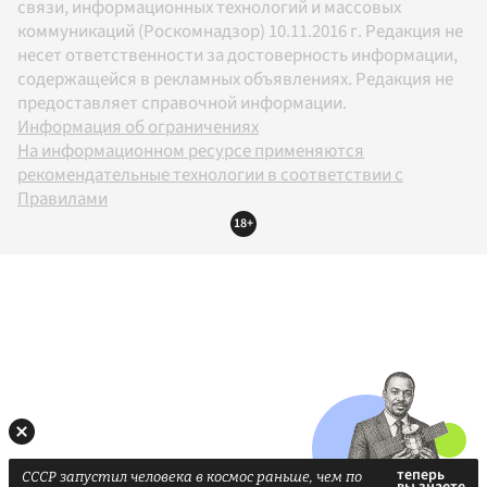
связи, информационных технологий и массовых
коммуникаций (Роскомнадзор) 10.11.2016 г. Редакция не
несет ответственности за достоверность информации,
содержащейся в рекламных объявлениях. Редакция не
предоставляет справочной информации.
Информация об ограничениях
На информационном ресурсе применяются
рекомендательные технологии в соответствии с
Правилами
18+
СССР запустил человека в космос раньше, чем по