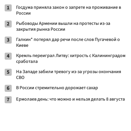
1
Госдума приняла закон о запрете на проживание в
России
2
Рыбоводы Армении вышли на протесты из-за
закрытия рынка России
3
Галкин* потерял дар речи после слов Пугачевой о
Киеве
4
Кремль переиграл Литву: хитрость с Калининградом
сработала
5
На Западе забили тревогу из-за угрозы окончания
СВО
6
В России стремительно дорожает сахар
7
Ермолаев день: что можно и нельзя делать 8 августа