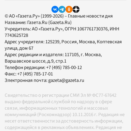
© АО «Газета.Ру» (1999-2026) – Главные новости дня
Название:
Газета.Ru
(Gazeta.Ru)
Учредитель:
АО «Газета.Ру»
, ОГРН 1067761730376, ИНН
7743625728
Адрес учредителя: 125239, Россия, Москва, Коптевская
улица, дом 67
Адрес редакции и издателя:
117105
, г.
Москва
,
Варшавское шоссе, д.9, стр.1
Телефон редакции:
+7 (495) 785-00-12
Факс:
+7 (495) 785-17-01
Электронная почта:
gazeta@gazeta.ru
Свидетельство о регистрации СМИ Эл № ФС77-67642
выдано федеральной службой по надзору в сфере
связи, информационных технологий и массовых
коммуникаций (Роскомнадзор) 10.11.2016 г. Редакция не
несет ответственности за достоверность информации,
содержащейся в рекламных объявлениях. Редакция не