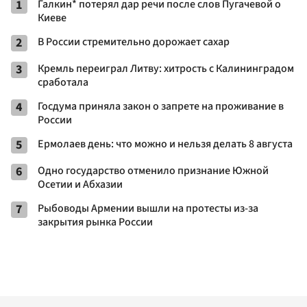
1
Галкин* потерял дар речи после слов Пугачевой о
Киеве
2
В России стремительно дорожает сахар
3
Кремль переиграл Литву: хитрость с Калининградом
сработала
4
Госдума приняла закон о запрете на проживание в
России
5
Ермолаев день: что можно и нельзя делать 8 августа
6
Одно государство отменило признание Южной
Осетии и Абхазии
7
Рыбоводы Армении вышли на протесты из-за
закрытия рынка России