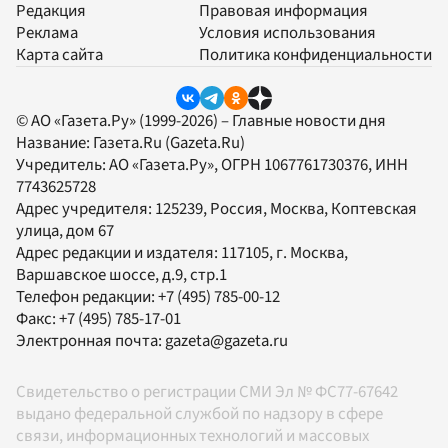
Редакция
Правовая информация
Реклама
Условия использования
Карта сайта
Политика конфиденциальности
© АО «Газета.Ру» (1999-2026) – Главные новости дня
Название:
Газета.Ru
(Gazeta.Ru)
Учредитель:
АО «Газета.Ру»
, ОГРН 1067761730376, ИНН
7743625728
Адрес учредителя: 125239, Россия, Москва, Коптевская
улица, дом 67
Адрес редакции и издателя:
117105
, г.
Москва
,
Варшавское шоссе, д.9, стр.1
Телефон редакции:
+7 (495) 785-00-12
Факс:
+7 (495) 785-17-01
Электронная почта:
gazeta@gazeta.ru
Свидетельство о регистрации СМИ Эл № ФС77-67642
выдано федеральной службой по надзору в сфере
связи, информационных технологий и массовых