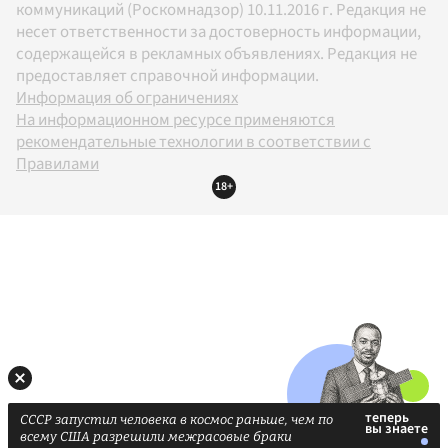
коммуникаций (Роскомнадзор) 10.11.2016 г. Редакция не
несет ответственности за достоверность информации,
содержащейся в рекламных объявлениях. Редакция не
предоставляет справочной информации.
Информация об ограничениях
На информационном ресурсе применяются
рекомендательные технологии в соответствии с
Правилами
18+
СССР запустил человека в космос раньше, чем по
всему США разрешили межрасовые браки