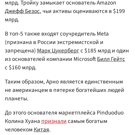
млрд. Тройку замыкает основатель Amazon
Джефф Безос
, чьи активы оцениваются в $199
млрд.
В топ-5 также входят соучредитель Meta
(признана в России экстремистской и
запрещена)
Марк Цукерберг
с $185 млрд и один
из основателей компании Microsoft
Билл Гейтс
с $160 млрд.
Таким образом, Арно является единственным
не американцем в пятерке богатейших людей
планеты.
До этого основателя маркетплейса Pinduoduo
Колина Хуана
признали
самым богатым
человеком
Китая
.