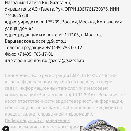
Название:
Газета.Ru
(Gazeta.Ru)
Учредитель:
АО «Газета.Ру»
, ОГРН 1067761730376, ИНН
7743625728
Адрес учредителя: 125239, Россия, Москва, Коптевская
улица, дом 67
Адрес редакции и издателя:
117105
, г.
Москва
,
Варшавское шоссе, д.9, стр.1
Телефон редакции:
+7 (495) 785-00-12
Факс:
+7 (495) 785-17-01
Электронная почта:
gazeta@gazeta.ru
Свидетельство о регистрации СМИ Эл № ФС77-67642
выдано федеральной службой по надзору в сфере
связи, информационных технологий и массовых
коммуникаций (Роскомнадзор) 10.11.2016 г. Редакция не
несет ответственности за достоверность информации,
содержащейся в рекламных объявлениях. Редакция не
предоставляет справочной информации.
Информация об ограничениях
На информационном ресурсе применяются