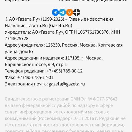
© АО «Газета.Ру» (1999-2026) – Главные новости дня
Название:
Газета.Ru
(Gazeta.Ru)
Учредитель:
АО «Газета.Ру»
, ОГРН 1067761730376, ИНН
7743625728
Адрес учредителя: 125239, Россия, Москва, Коптевская
улица, дом 67
Адрес редакции и издателя:
117105
, г.
Москва
,
Варшавское шоссе, д.9, стр.1
Телефон редакции:
+7 (495) 785-00-12
Факс:
+7 (495) 785-17-01
Электронная почта:
gazeta@gazeta.ru
Свидетельство о регистрации СМИ Эл № ФС77-67642
выдано федеральной службой по надзору в сфере
связи, информационных технологий и массовых
коммуникаций (Роскомнадзор) 10.11.2016 г. Редакция не
несет ответственности за достоверность информации,
содержащейся в рекламных объявлениях. Редакция не