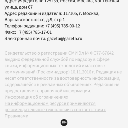
Адрес учредителя: 125239, Россия, Москва, Коптевская
улица, дом 67
Адрес редакции и издателя:
117105
, г.
Москва
,
Варшавское шоссе, д.9, стр.1
Телефон редакции:
+7 (495) 785-00-12
Факс:
+7 (495) 785-17-01
Электронная почта:
gazeta@gazeta.ru
Свидетельство о регистрации СМИ Эл № ФС77-67642
выдано федеральной службой по надзору в сфере
связи, информационных технологий и массовых
коммуникаций (Роскомнадзор) 10.11.2016 г. Редакция не
несет ответственности за достоверность информации,
содержащейся в рекламных объявлениях. Редакция не
предоставляет справочной информации.
Информация об ограничениях
На информационном ресурсе применяются
рекомендательные технологии в соответствии с
Правилами
18+