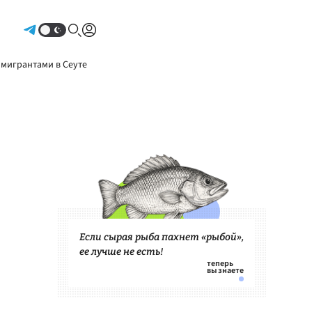
Авторизоваться
 мигрантами в Сеуте
Если сырая рыба пахнет «рыбой»,
ее лучше не есть!