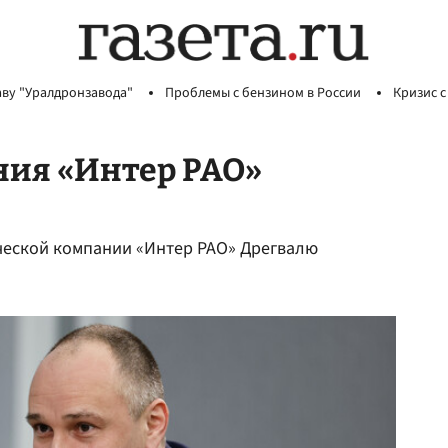
аву "Уралдронзавода"
Проблемы с бензином в России
Кризис с
ния «Интер РАО»
ической компании «Интер РАО» Дрегвалю