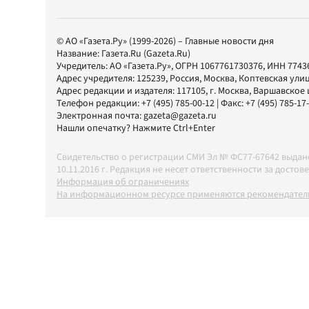
© АО «Газета.Ру» (1999-2026) – Главные новости дня
Название:
Газета.Ru
(Gazeta.Ru)
Учредитель:
АО «Газета.Ру»
, ОГРН 1067761730376, ИНН 7743
Адрес учредителя: 125239, Россия, Москва, Коптевская улиц
Адрес редакции и издателя:
117105
, г.
Москва
,
Варшавское шо
Телефон редакции:
+7 (495) 785-00-12
| Факс:
+7 (495) 785-17
Электронная почта:
gazeta@gazeta.ru
Нашли опечатку? Нажмите Ctrl+Enter
Свидетельство о регистрации СМИ Эл № ФС77-67642 выда
10.11.2016 г. Редакция не несет ответственности за дос
Информация об ограничениях
На информационном ресурсе применяются рекомендатель