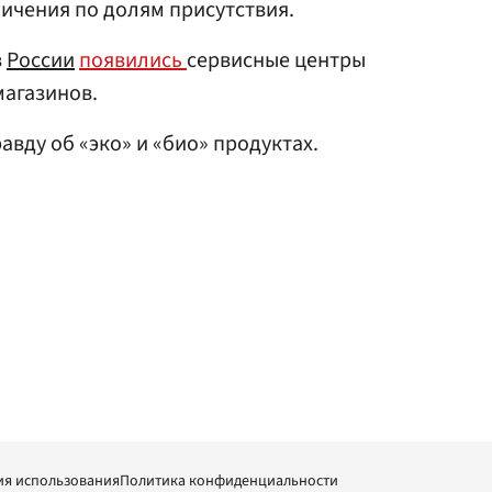
ичения по долям присутствия.
в
России
появились
сервисные центры
магазинов.
авду об «эко» и «био» продуктах.
ия использования
Политика конфиденциальности