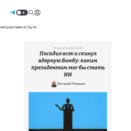
Авторизоваться
 мигрантами в Сеуте
07 августа 2026, 10:43
Посадил всех и скинул
ядерную бомбу: каким
президентом мог бы стать
ИИ
Виталий Рюмшин