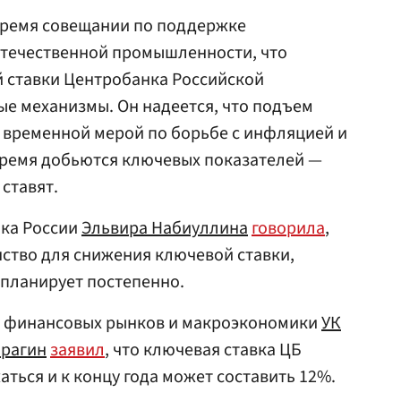
 время совещании по поддержке
отечественной промышленности, что
й ставки Центробанка Российской
е механизмы. Он надеется, что подъем
 временной мерой по борьбе с инфляцией и
время добьются ключевых показателей —
 ставят.
нка России
Эльвира Набиуллина
говорила
,
нство для снижения ключевой ставки,
 планирует постепенно.
зу финансовых рынков и макроэкономики
УК
рагин
заявил
, что ключевая ставка ЦБ
жаться и к концу года может составить 12%.