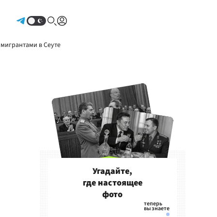
Авторизоваться
 мигрантами в Сеуте
Угадайте,
где настоящее
фото