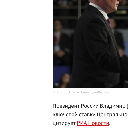
Sputnik/Mikhail Klimentyev/Reuters
Президент России Владимир
ключевой ставки
Центрально
цитирует
РИА Новости
.