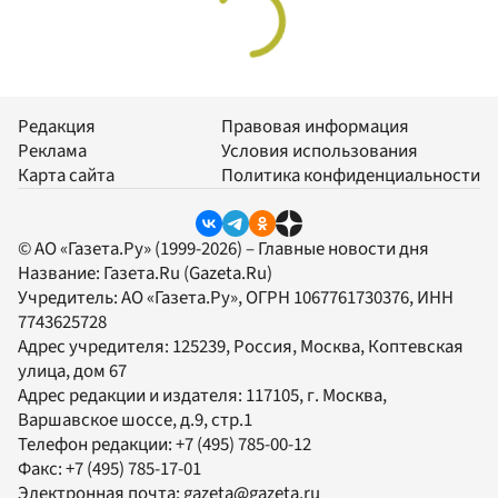
Редакция
Правовая информация
Реклама
Условия использования
Карта сайта
Политика конфиденциальности
© АО «Газета.Ру» (1999-2026) – Главные новости дня
Название:
Газета.Ru
(Gazeta.Ru)
Учредитель:
АО «Газета.Ру»
, ОГРН 1067761730376, ИНН
7743625728
Адрес учредителя: 125239, Россия, Москва, Коптевская
улица, дом 67
Адрес редакции и издателя:
117105
, г.
Москва
,
Варшавское шоссе, д.9, стр.1
Телефон редакции:
+7 (495) 785-00-12
Факс:
+7 (495) 785-17-01
Электронная почта:
gazeta@gazeta.ru