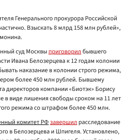
ителя Генерального прокурора Российской
стично. Взыскать 8 млрд 158 млн рублей»,
Шмонина.
онный суд Москвы
приговорил
бывшего
сти Ивана Белозерцева к 12 годам колонии
тбывать наказание в колонии строго режима,
мером более 450 млн рублей. Бывшему
та директоров компании «Биотэк» Борису
е в виде лишения свободы сроком на 11 лет
гого режима со штрафом более 450 млн.
енный комитет РФ
завершил
расследование
ого в Белозерцева и Шпигеля. Установлено,