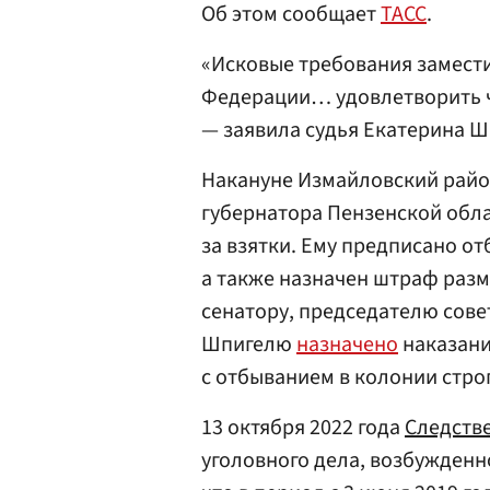
Об этом сообщает
ТАСС
.
«Исковые требования замест
Федерации… удовлетворить ча
— заявила судья Екатерина 
Накануне Измайловский рай
губернатора Пензенской обла
за взятки. Ему предписано о
а также назначен штраф раз
сенатору, председателю сове
Шпигелю
назначено
наказани
с отбыванием в колонии стро
13 октября 2022 года
Следств
уголовного дела, возбужденн