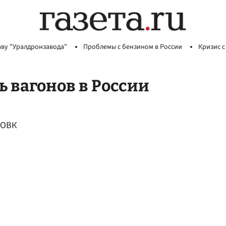
аву "Уралдронзавода"
Проблемы с бензином в России
Кризис с
 вагонов в России
 ОВК