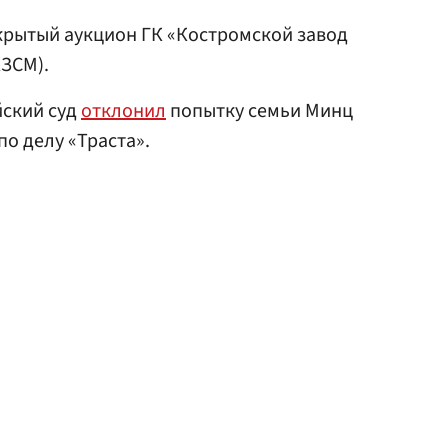
крытый аукцион ГК «Костромской завод
КЗСМ).
йский суд
отклонил
попытку семьи Минц
о делу «Траста».