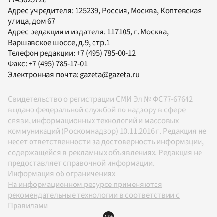
Адрес учредителя: 125239, Россия, Москва, Коптевская
улица, дом 67
Адрес редакции и издателя:
117105
, г.
Москва
,
Варшавское шоссе, д.9, стр.1
Телефон редакции:
+7 (495) 785-00-12
Факс:
+7 (495) 785-17-01
Электронная почта:
gazeta@gazeta.ru
Свидетельство о регистрации СМИ Эл № ФС77-67642
выдано федеральной службой по надзору в сфере
связи, информационных технологий и массовых
коммуникаций (Роскомнадзор) 10.11.2016 г. Редакция не
несет ответственности за достоверность информации,
содержащейся в рекламных объявлениях. Редакция не
предоставляет справочной информации.
Информация об ограничениях
На информационном ресурсе применяются
рекомендательные технологии в соответствии с
Правилами
18+