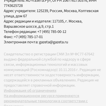
Учредитель:
АО «Газета.Ру»
, ОГРН 1067761730376, ИНН
7743625728
Адрес учредителя: 125239, Россия, Москва, Коптевская
улица, дом 67
Адрес редакции и издателя:
117105
, г.
Москва
,
Варшавское шоссе, д.9, стр.1
Телефон редакции:
+7 (495) 785-00-12
Факс:
+7 (495) 785-17-01
Электронная почта:
gazeta@gazeta.ru
Свидетельство о регистрации СМИ Эл № ФС77-67642
выдано федеральной службой по надзору в сфере
связи, информационных технологий и массовых
коммуникаций (Роскомнадзор) 10.11.2016 г. Редакция не
несет ответственности за достоверность информации,
содержащейся в рекламных объявлениях. Редакция не
предоставляет справочной информации.
Информация об ограничениях
На информационном ресурсе применяются
рекомендательные технологии в соответствии с