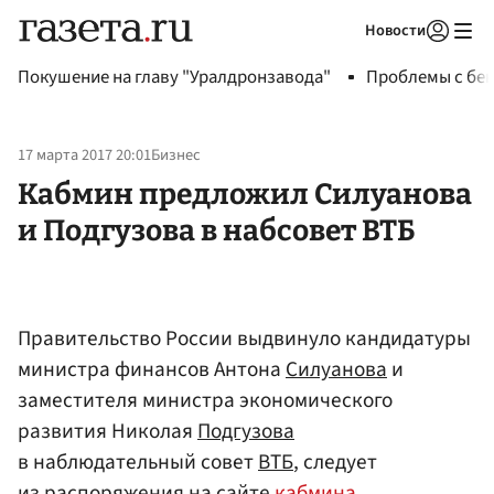
Новости
Авторизоваться
Покушение на главу "Уралдронзавода"
Проблемы с бен
17 марта 2017 20:01
Бизнес
Кабмин предложил Силуанова
и Подгузова в набсовет ВТБ
Правительство России выдвинуло кандидатуры
министра финансов Антона
Силуанова
и
заместителя министра экономического
развития Николая
Подгузова
в наблюдательный совет
ВТБ
, следует
из распоряжения на сайте
кабмина
.