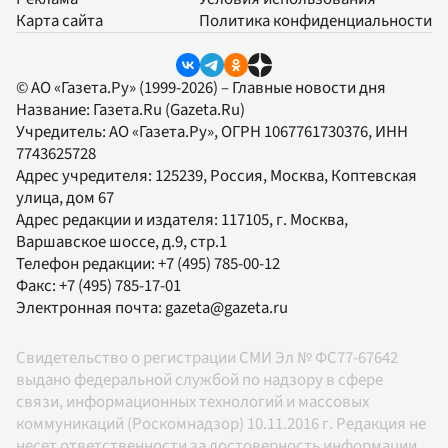
Карта сайта
Политика конфиденциальности
© АО «Газета.Ру» (1999-2026) – Главные новости дня
Название:
Газета.Ru
(Gazeta.Ru)
Учредитель:
АО «Газета.Ру»
, ОГРН 1067761730376, ИНН
7743625728
Адрес учредителя: 125239, Россия, Москва, Коптевская
улица, дом 67
Адрес редакции и издателя:
117105
, г.
Москва
,
Варшавское шоссе, д.9, стр.1
Телефон редакции:
+7 (495) 785-00-12
Факс:
+7 (495) 785-17-01
Электронная почта:
gazeta@gazeta.ru
Свидетельство о регистрации СМИ Эл № ФС77-67642
выдано федеральной службой по надзору в сфере
связи, информационных технологий и массовых
коммуникаций (Роскомнадзор) 10.11.2016 г. Редакция не
несет ответственности за достоверность информации,