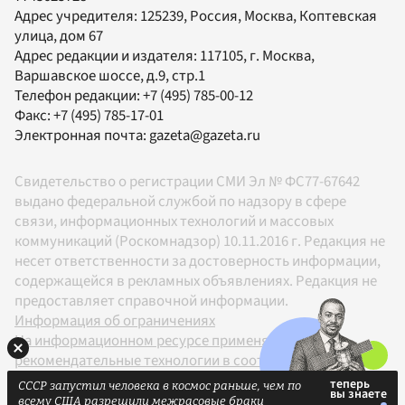
Адрес учредителя: 125239, Россия, Москва, Коптевская
улица, дом 67
Адрес редакции и издателя:
117105
, г.
Москва
,
Варшавское шоссе, д.9, стр.1
Телефон редакции:
+7 (495) 785-00-12
Факс:
+7 (495) 785-17-01
Электронная почта:
gazeta@gazeta.ru
Свидетельство о регистрации СМИ Эл № ФС77-67642
выдано федеральной службой по надзору в сфере
связи, информационных технологий и массовых
коммуникаций (Роскомнадзор) 10.11.2016 г. Редакция не
несет ответственности за достоверность информации,
содержащейся в рекламных объявлениях. Редакция не
предоставляет справочной информации.
Информация об ограничениях
На информационном ресурсе применяются
рекомендательные технологии в соответствии с
Правилами
СССР запустил человека в космос раньше, чем по
18+
всему США разрешили межрасовые браки