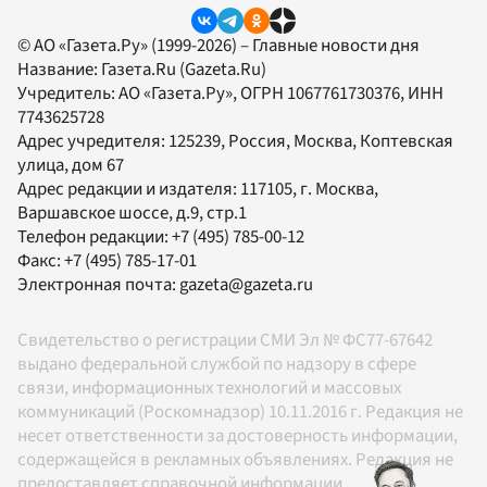
© АО «Газета.Ру» (1999-2026) – Главные новости дня
Название:
Газета.Ru
(Gazeta.Ru)
Учредитель:
АО «Газета.Ру»
, ОГРН 1067761730376, ИНН
7743625728
Адрес учредителя: 125239, Россия, Москва, Коптевская
улица, дом 67
Адрес редакции и издателя:
117105
, г.
Москва
,
Варшавское шоссе, д.9, стр.1
Телефон редакции:
+7 (495) 785-00-12
Факс:
+7 (495) 785-17-01
Электронная почта:
gazeta@gazeta.ru
Свидетельство о регистрации СМИ Эл № ФС77-67642
выдано федеральной службой по надзору в сфере
связи, информационных технологий и массовых
коммуникаций (Роскомнадзор) 10.11.2016 г. Редакция не
несет ответственности за достоверность информации,
содержащейся в рекламных объявлениях. Редакция не
предоставляет справочной информации.