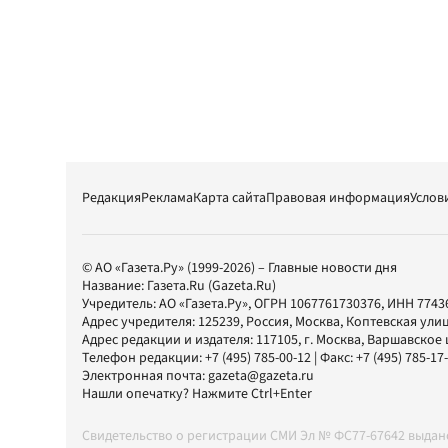
Редакция
Реклама
Карта сайта
Правовая информация
Услов
© АО «Газета.Ру» (1999-2026) – Главные новости дня
Название:
Газета.Ru
(Gazeta.Ru)
Учредитель:
АО «Газета.Ру»
, ОГРН 1067761730376, ИНН 7743
Адрес учредителя: 125239, Россия, Москва, Коптевская улиц
Адрес редакции и издателя:
117105
, г.
Москва
,
Варшавское шо
Телефон редакции:
+7 (495) 785-00-12
| Факс:
+7 (495) 785-17
Электронная почта:
gazeta@gazeta.ru
Нашли опечатку? Нажмите Ctrl+Enter
Свидетельство о регистрации СМИ Эл № ФС77-67642 выда