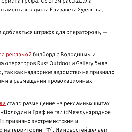
Германа Грефа. Об этом рассказала
тамента холдинга Елизавета Худякова,
м добиваться штрафа для операторов», —
ла рекламой
билборд с
Володиным
и
а операторов Russ Outdoor и Gallery была
, так как надзорное ведомство не признало
ыми в размещении провокационных
ла
стало размещение на рекламных щитах
 «Володин и Греф не геи («Международное
» признано экстремистским и
 на территории РФ). Из новостей делаем