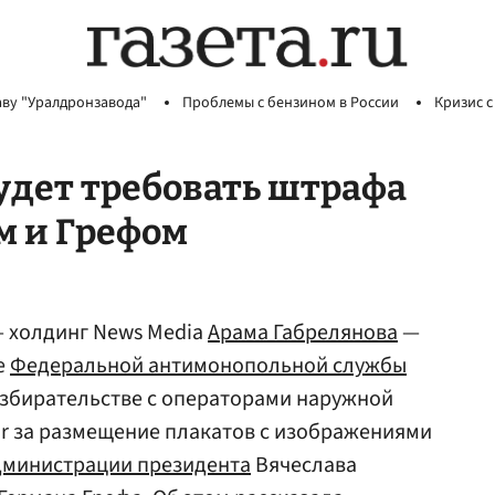
аву "Уралдронзавода"
Проблемы с бензином в России
Кризис с
удет требовать штрафа
м и Грефом
— холдинг News Media
Арама Габрелянова
—
е
Федеральной антимонопольной службы
азбирательстве с операторами наружной
oor за размещение плакатов с изображениями
дминистрации президента
Вячеслава