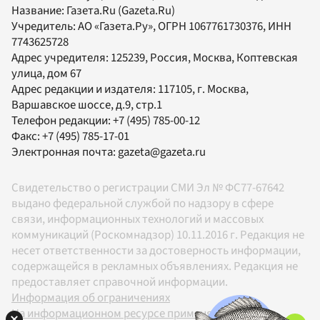
Название:
Газета.Ru
(Gazeta.Ru)
Учредитель:
АО «Газета.Ру»
, ОГРН 1067761730376, ИНН
7743625728
Адрес учредителя: 125239, Россия, Москва, Коптевская
улица, дом 67
Адрес редакции и издателя:
117105
, г.
Москва
,
Варшавское шоссе, д.9, стр.1
Телефон редакции:
+7 (495) 785-00-12
Факс:
+7 (495) 785-17-01
Электронная почта:
gazeta@gazeta.ru
Свидетельство о регистрации СМИ Эл № ФС77-67642
выдано федеральной службой по надзору в сфере
связи, информационных технологий и массовых
коммуникаций (Роскомнадзор) 10.11.2016 г. Редакция не
несет ответственности за достоверность информации,
содержащейся в рекламных объявлениях. Редакция не
предоставляет справочной информации.
Информация об ограничениях
На информационном ресурсе применяются