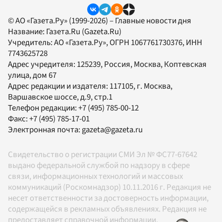
© АО «Газета.Ру» (1999-2026) – Главные новости дня
Название:
Газета.Ru
(Gazeta.Ru)
Учредитель:
АО «Газета.Ру»
, ОГРН 1067761730376, ИНН
7743625728
Адрес учредителя: 125239, Россия, Москва, Коптевская
улица, дом 67
Адрес редакции и издателя:
117105
, г.
Москва
,
Варшавское шоссе, д.9, стр.1
Телефон редакции:
+7 (495) 785-00-12
Факс:
+7 (495) 785-17-01
Электронная почта:
gazeta@gazeta.ru
Свидетельство о регистрации СМИ Эл № ФС77-67642
выдано федеральной службой по надзору в сфере
связи, информационных технологий и массовых
коммуникаций (Роскомнадзор) 10.11.2016 г. Редакция не
несет ответственности за достоверность информации,
содержащейся в рекламных объявлениях. Редакция не
предоставляет справочной информации.