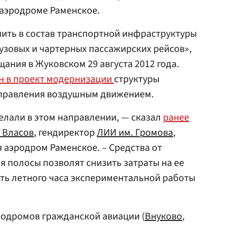
аэродроме Раменское.
ить в состав транспортной инфраструктуры
узовых и чартерных пассажирских рейсов»,
ания в Жуковском 29 августа 2012 года.
н в проект модернизации
структуры
управления воздушным движением.
делали в этом направлении, — сказал
ранее
 Власов
, гендиректор
ЛИИ им. Громова
,
я аэродром Раменское. – Средства от
 полосы позволят снизить затраты на ее
ть летного часа экспериментальной работы
родромов гражданской авиации (
Внуково
,