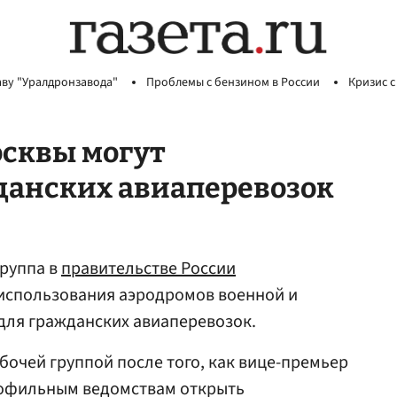
аву "Уралдронзавода"
Проблемы с бензином в России
Кризис с
сквы могут
данских авиаперевозок
руппа в
правительстве России
использования аэродромов военной и
для гражданских авиаперевозок.
бочей группой после того, как вице-премьер
офильным ведомствам открыть