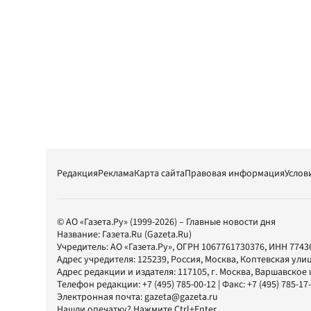
Редакция
Реклама
Карта сайта
Правовая информация
Услов
© АО «Газета.Ру» (1999-2026) – Главные новости дня
Название:
Газета.Ru
(Gazeta.Ru)
Учредитель:
АО «Газета.Ру»
, ОГРН 1067761730376, ИНН 7743
Адрес учредителя: 125239, Россия, Москва, Коптевская улиц
Адрес редакции и издателя:
117105
, г.
Москва
,
Варшавское шо
Телефон редакции:
+7 (495) 785-00-12
| Факс:
+7 (495) 785-17
Электронная почта:
gazeta@gazeta.ru
Нашли опечатку? Нажмите Ctrl+Enter