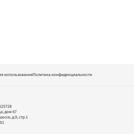
ия использования
Политика конфиденциальности
625728
а, дом 67
ссе, д.9, стр.1
-01