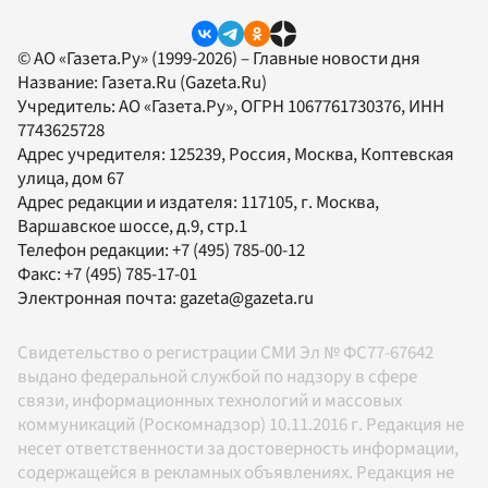
© АО «Газета.Ру» (1999-2026) – Главные новости дня
Название:
Газета.Ru
(Gazeta.Ru)
Учредитель:
АО «Газета.Ру»
, ОГРН 1067761730376, ИНН
7743625728
Адрес учредителя: 125239, Россия, Москва, Коптевская
улица, дом 67
Адрес редакции и издателя:
117105
, г.
Москва
,
Варшавское шоссе, д.9, стр.1
Телефон редакции:
+7 (495) 785-00-12
Факс:
+7 (495) 785-17-01
Электронная почта:
gazeta@gazeta.ru
Свидетельство о регистрации СМИ Эл № ФС77-67642
выдано федеральной службой по надзору в сфере
связи, информационных технологий и массовых
коммуникаций (Роскомнадзор) 10.11.2016 г. Редакция не
несет ответственности за достоверность информации,
содержащейся в рекламных объявлениях. Редакция не