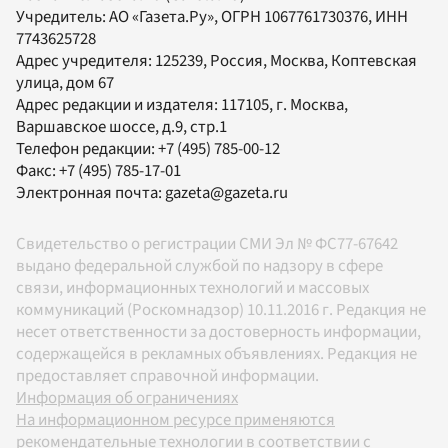
Учредитель:
АО «Газета.Ру»
, ОГРН 1067761730376, ИНН
7743625728
Адрес учредителя: 125239, Россия, Москва, Коптевская
улица, дом 67
Адрес редакции и издателя:
117105
, г.
Москва
,
Варшавское шоссе, д.9, стр.1
Телефон редакции:
+7 (495) 785-00-12
Факс:
+7 (495) 785-17-01
Электронная почта:
gazeta@gazeta.ru
Свидетельство о регистрации СМИ Эл № ФС77-67642
выдано федеральной службой по надзору в сфере
связи, информационных технологий и массовых
коммуникаций (Роскомнадзор) 10.11.2016 г. Редакция не
несет ответственности за достоверность информации,
содержащейся в рекламных объявлениях. Редакция не
предоставляет справочной информации.
Информация об ограничениях
На информационном ресурсе применяются
рекомендательные технологии в соответствии с