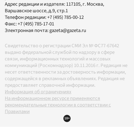
Адрес редакции и издателя:
117105
, г.
Москва
,
Варшавское шоссе, д.9, стр.1
Телефон редакции:
+7 (495) 785-00-12
Факс:
+7 (495) 785-17-01
Электронная почта:
gazeta@gazeta.ru
Свидетельство о регистрации СМИ Эл № ФС77-67642
выдано федеральной службой по надзору в сфере
связи, информационных технологий и массовых
коммуникаций (Роскомнадзор) 10.11.2016 г. Редакция не
несет ответственности за достоверность информации,
содержащейся в рекламных объявлениях. Редакция не
предоставляет справочной информации.
Информация об ограничениях
На информационном ресурсе применяются
рекомендательные технологии в соответствии с
Правилами
18+